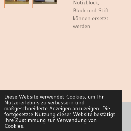
Notizblock;
Block und Stift
können ersetzt
werden
Diese Website verwendet Cookies, um Ihr
TOP
Nutzererlebnis zu verbessern und
maßgeschneiderte Anzeigen anzuzeigen. Die
fortgesetzte Nutzung dieser Website bestätigt
Ihre Zustimmung zur Verwendung von
© 2022 - 2026 SandyCraft - Schönes aus Papier
Cookies.
Mit Unterstützung von
Webador