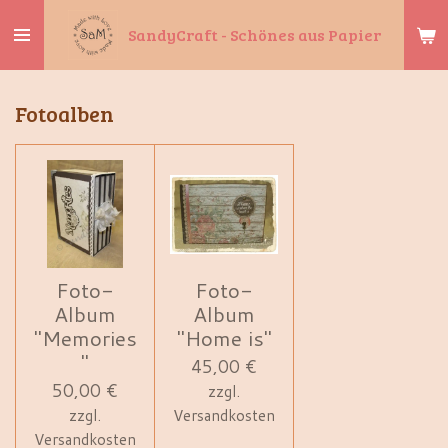
Zum
SandyCraft - Schönes aus Papier
Hauptinhalt
springen
Fotoalben
Foto-
Foto-
Album
Album
"Memories
"Home is"
"
45,00 €
50,00 €
zzgl.
zzgl.
Versandkosten
Versandkosten