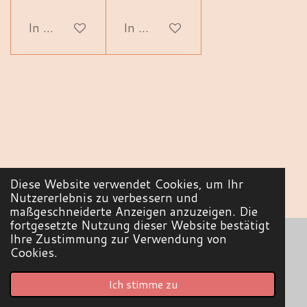
In den Warenkorb
In den Warenkorb
Diese Website verwendet Cookies, um Ihr
Nutzererlebnis zu verbessern und
maßgeschneiderte Anzeigen anzuzeigen. Die
TOP
fortgesetzte Nutzung dieser Website bestätigt
Ihre Zustimmung zur Verwendung von
Cookies.
© 2022 - 2026 SandyCraft - Schönes aus Papier
Mit Unterstützung von
Webador
Ich stimme zu