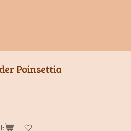
er Poinsettia
rb